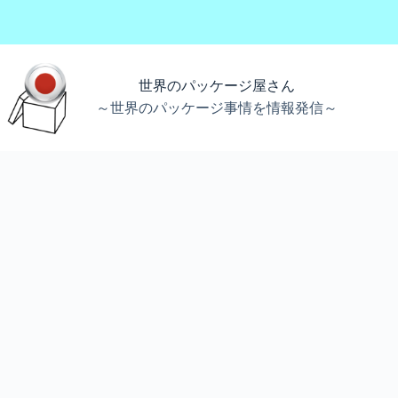
コ
ン
テ
ン
ツ
世界のパッケージ屋さん
へ
～世界のパッケージ事情を情報発信～
ス
キ
ッ
プ