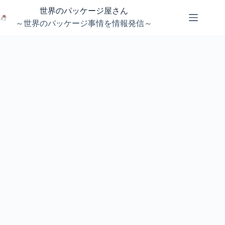
コ
世界のパッケージ屋さん
ン
～世界のパッケージ事情を情報発信～
テ
ン
ツ
へ
ス
キ
ッ
プ